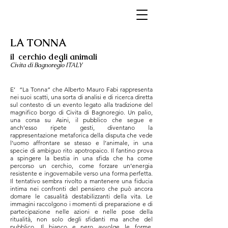
LA TONNA
il cerchio degli animali
Civita di Bagnoregio ITALY
E’ “La Tonna” che Alberto Mauro Fabi rappresenta
nei suoi scatti, una sorta di analisi e di ricerca diretta
sul contesto di un evento legato alla tradizione del
magnifico borgo di Civita di Bagnoregio. Un palio,
una corsa su Asini, il pubblico che segue e
anch’esso ripete gesti, diventano la
rappresentazione metaforica della disputa che vede
l’uomo affrontare se stesso e l’animale, in una
specie di ambiguo rito apotropaico. Il fantino prova
a spingere la bestia in una sfida che ha come
percorso un cerchio, come forzare un’energia
resistente e ingovernabile verso una forma perfetta.
Il tentativo sembra rivolto a mantenere una fiducia
intima nei confronti del pensiero che può ancora
domare le casualità destabilizzanti della vita. Le
immagini raccolgono i momenti di preparazione e di
partecipazione nelle azioni e nelle pose della
ritualità, non solo degli sfidanti ma anche del
pubblico. Il bianco e nero avvolge le forme,