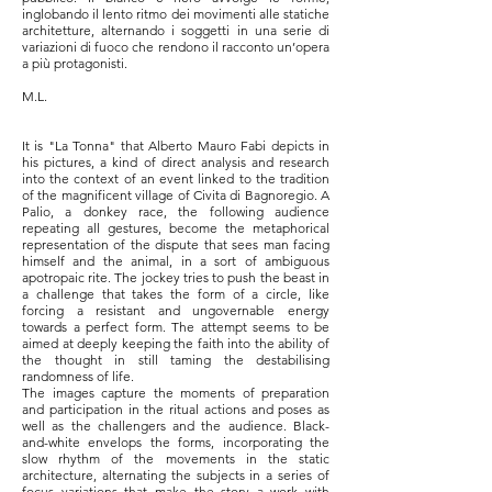
inglobando il lento ritmo dei movimenti alle statiche
architetture, alternando i soggetti in una serie di
variazioni di fuoco che rendono il racconto un’opera
a più protagonisti.
M.L.
It is "La Tonna" that Alberto Mauro Fabi depicts in
his pictures, a kind of direct analysis and research
into the context of an event linked to the tradition
of the magnificent village of Civita di Bagnoregio. A
Palio, a donkey race, the following audience
repeating all gestures, become the metaphorical
representation of the dispute that sees man facing
himself and the animal, in a sort of ambiguous
apotropaic rite. The jockey tries to push the beast in
a challenge that takes the form of a circle, like
forcing a resistant and ungovernable energy
towards a perfect form. The attempt seems to be
aimed at deeply keeping the faith into the ability of
the thought in still taming the destabilising
randomness of life.
The images capture the moments of preparation
and participation in the ritual actions and poses as
well as the challengers and the audience. Black-
and-white envelops the forms, incorporating the
slow rhythm of the movements in the static
architecture, alternating the subjects in a series of
focus variations that make the story a work with