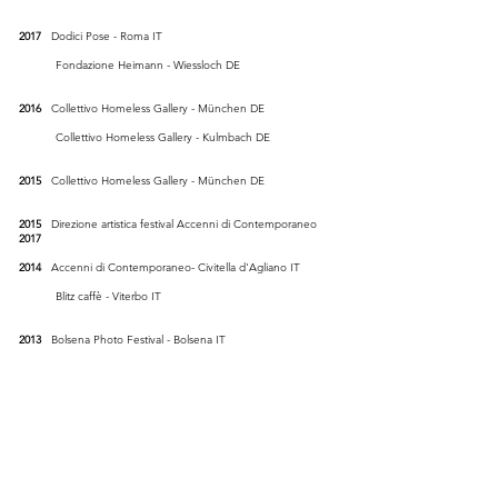
2017
Dodici Pose - Roma IT
Fondazione Heimann - Wiessloch DE
2016
Collettivo Homeless Gallery - München DE
Collettivo Homeless Gallery - Kulmbach DE
2015
Collettivo Homeless Gallery - München DE
2015
Direzione artistica festival Accenni di Contemporaneo
2017
2014
Accenni di Contemporaneo- Civitella d'Agliano IT
Blitz caffè - Viterbo IT
2013
Bolsena Photo Festival - Bolsena IT
2010
Sette fotografi al giardino La Serpara - Zurig /Soluturn CH
2011
2009
Mettiamoci in mostra - Orvieto IT