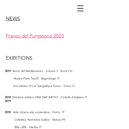
NEWS
Pranzo del Purgatorio 2023
EXIBITIONS
2019
Vento del Mediterraneo - volume 5 - Koniz CH
Museo Piero Taruffi - Bagnoregio IT
Era Urbana /Fo.to fotografia a Torino - Torino IT
2018
Direttore artistico ONE DAY ARTIST - Civitella d'Agliano IT
2019
2018
Arte urbana arte a prendere - Torino IT
Collettivo Homeless Gallery - Manas FR
Blitz caffè - Viterbo IT